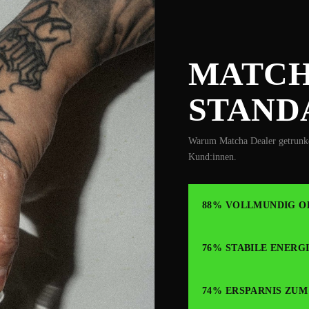
MATCH
STAND
Warum Matcha Dealer getrunk
Kund:innen.
88% VOLLMUNDIG O
76% STABILE ENERGI
74% ERSPARNIS ZUM