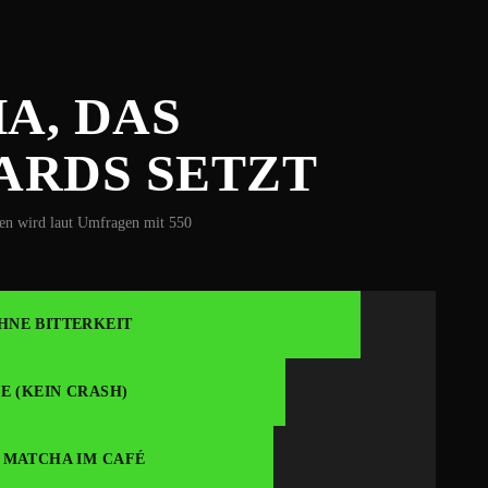
A, DAS
ARDS SETZT
en wird laut Umfragen mit 550
HNE BITTERKEIT
E (KEIN CRASH)
 MATCHA IM CAFÉ