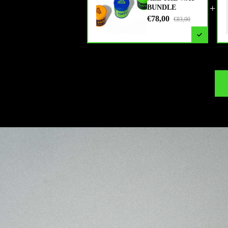
+
BUNDLE
€78,00
€83,00