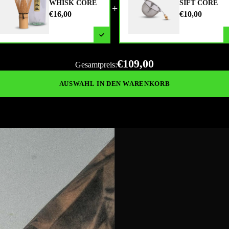
WHISK CORE
SIFT CORE
+
€16,00
€10,00
€109,00
Gesamtpreis:
AUSWAHL IN DEN WARENKORB