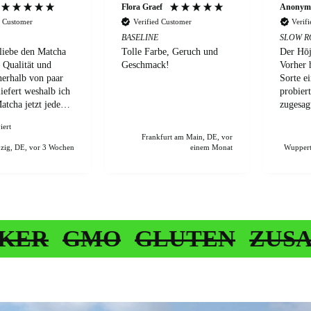
Flora Graef
Anonym
d Customer
Verified Customer
Verif
BASELINE
SLOW R
 liebe den Matcha
Tolle Farbe, Geruch und
Der Hōji
p Qualität und
Geschmack!
Vorher 
nerhalb von paar
Sorte e
iefert weshalb ich
probiert
tcha jetzt jeden
zugesagt
eße
letzten 
iert
es einf
Frankfurt am Main, DE, vor
Grundsä
zig, DE, vor 3 Wochen
einem Monat
Wuppert
kein Hō
deswege
auch ni
Allerdin
mir als
geschme
MO
GLUTEN
ZUSATZSTO
weil di
Allgeme
ist. We
wird mi
zufriede