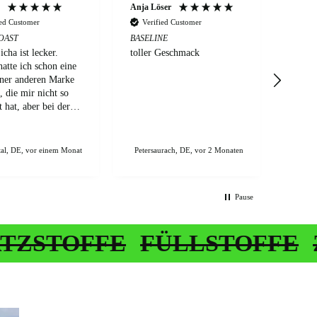
Anja Löser
Anon
ied Customer
Verified Customer
Ver
OAST
BASELINE
BASEL
cha ist lecker.
toller Geschmack
Nie wi
hatte ich schon eine
Match
iner anderen Marke
, die mir nicht so
 hat, aber bei der
Bestellung habe ich
ach mal gewagt.
tzlich bin ich aber
al, DE, vor einem Monat
Petersaurach, DE, vor 2 Monaten
Norde
jicha Fan und
n werde ich ihn
cht nachkaufen.
Pause
gs nicht, weil er
 Hōjicha nicht
ckt hat, sondern,
FFE
FÜLLSTOFFE
ZUCKE
ese Tee Sorte im
inen nicht meins
r Hōjicha aber mag,
t dieser Sorte
n sein.