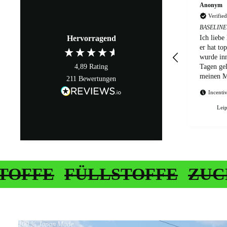
Anonym
Verifie
BASELINE
Hervorragend
Ich liebe
er hat to
wurde in
4,89
Rating
Tagen gel
meinen Ma
211
Bewertungen
Tag geni
Incentiv
Leip
FÜLLSTOFFE
ZUCKER
G
100 % Japan Made