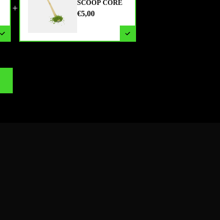
SCOOP CORE
+
€5,00