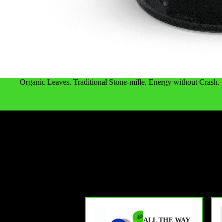
Mehr
Organic Leaves. Traditional Stone-mille. Energy without Crash.
ALL THE WAY