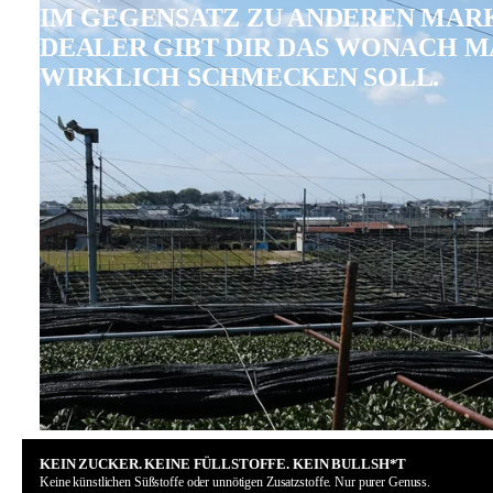
IM GEGENSATZ ZU ANDEREN MAR
DEALER GIBT DIR DAS WONACH 
WIRKLICH SCHMECKEN SOLL.
KEIN ZUCKER. KEINE FÜLLSTOFFE. KEIN BULLSH*T
Keine künstlichen Süßstoffe oder unnötigen Zusatzstoffe. Nur purer Genuss.